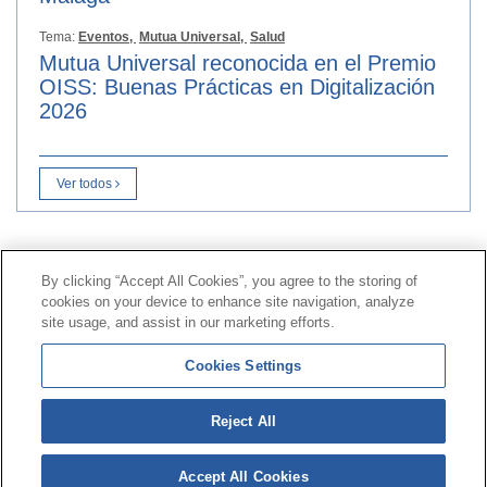
Tema:
Eventos,
Mutua Universal,
Salud
Mutua Universal reconocida en el Premio
OISS: Buenas Prácticas en Digitalización
2026
Ver todos
Contacto
|
Perfil del contratante
|
Reclamaciones
By clicking “Accept All Cookies”, you agree to the storing of
Línea Universal 900 203 203
|
Zona Privada Comisión de
cookies on your device to enhance site navigation, analyze
Prestaciones Especiales
|
Zona Privada Proveedor
site usage, and assist in our marketing efforts.
Sanitario
Cookies Settings
© Mutua Universal 2026 |
Mapa del sitio
|
Aviso legal
Reject All
|
Política de Protección de Datos
|
Politica de
cookies
Accept All Cookies
Síguenos en:
𝕏