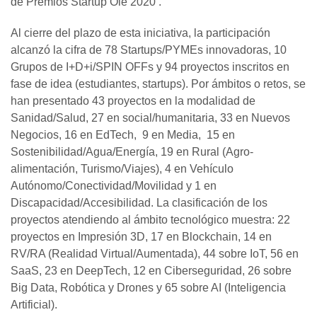
de Premios Startup Olé 2020 .
Al cierre del plazo de esta iniciativa, la participación
alcanzó la cifra de 78 Startups/PYMEs innovadoras, 10
Grupos de I+D+i/SPIN OFFs y 94 proyectos inscritos en
fase de idea (estudiantes, startups). Por ámbitos o retos, se
han presentado 43 proyectos en la modalidad de
Sanidad/Salud, 27 en social/humanitaria, 33 en Nuevos
Negocios, 16 en EdTech, 9 en Media, 15 en
Sostenibilidad/Agua/Energía, 19 en Rural (Agro-
alimentación, Turismo/Viajes), 4 en Vehículo
Autónomo/Conectividad/Movilidad y 1 en
Discapacidad/Accesibilidad. La clasificación de los
proyectos atendiendo al ámbito tecnológico muestra: 22
proyectos en Impresión 3D, 17 en Blockchain, 14 en
RV/RA (Realidad Virtual/Aumentada), 44 sobre IoT, 56 en
SaaS, 23 en DeepTech, 12 en Ciberseguridad, 26 sobre
Big Data, Robótica y Drones y 65 sobre AI (Inteligencia
Artificial).