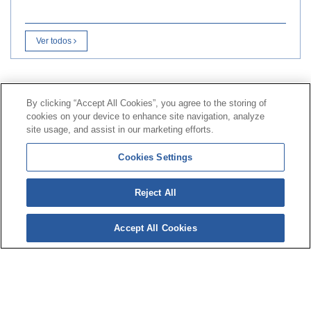
Ver todos
Contacto
|
Perfil del contratante
|
Reclamaciones
By clicking “Accept All Cookies”, you agree to the storing of
Línea Universal 900 203 203
|
Zona Privada Comisión de
cookies on your device to enhance site navigation, analyze
Prestaciones Especiales
|
Zona Privada Proveedor
site usage, and assist in our marketing efforts.
Sanitario
Cookies Settings
© Mutua Universal 2026 |
Mapa del sitio
|
Aviso legal
Reject All
|
Política de Protección de Datos
|
Politica de
cookies
Accept All Cookies
Síguenos en:
𝕏