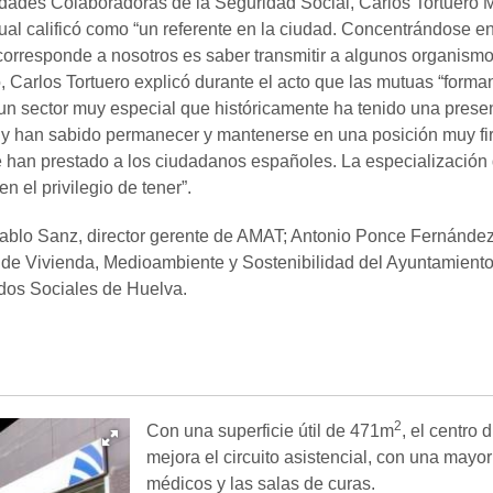
idades Colaboradoras de la Seguridad Social, Carlos Tortuero Mar
al calificó como “un referente en la ciudad. Concentrándose en 
s corresponde a nosotros es saber transmitir a algunos organism
o, Carlos Tortuero explicó durante el acto que las mutuas “forma
un sector muy especial que históricamente ha tenido una presen
 y han sabido permanecer y mantenerse en una posición muy fir
ue han prestado a los ciudadanos españoles. La especialización d
n el privilegio de tener”.
ablo Sanz, director gerente de AMAT; Antonio Ponce Fernánde
de Vivienda, Medioambiente y Sostenibilidad del Ayuntamiento
dos Sociales de Huelva.
2
Con una superficie útil de 471m
, el centro 
mejora el circuito asistencial, con una mayo
médicos y las salas de curas.