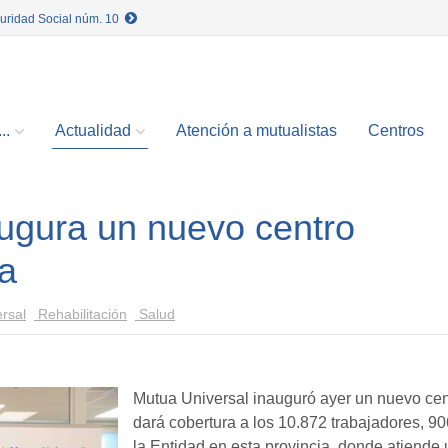
guridad Social núm. 10
..
Actualidad
Atención a mutualistas
Centros
ugura un nuevo centro
va
rsal
Rehabilitación
Salud
Mutua Universal inauguró ayer un nuevo cent
dará cobertura a los 10.872 trabajadores, 
la Entidad en esta provincia, donde atiend