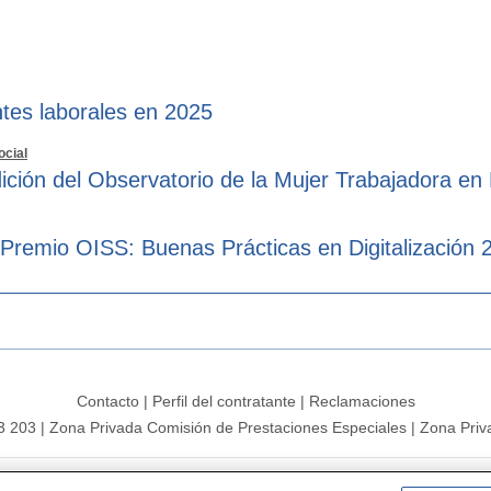
tes laborales en 2025
ocial
ición del Observatorio de la Mujer Trabajadora en
 Premio OISS: Buenas Prácticas en Digitalización 
Contacto
|
Perfil del contratante
|
Reclamaciones
3 203
|
Zona Privada Comisión de Prestaciones Especiales
|
Zona Priv
26 |
Mapa del sitio
|
Aviso legal
|
Política de Protección de Datos