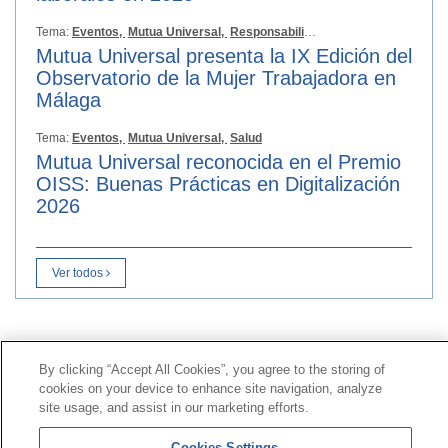
Tema:
Eventos,
Mutua Universal,
Responsabilidad Social
Mutua Universal presenta la IX Edición del
Observatorio de la Mujer Trabajadora en
Málaga
Tema:
Eventos,
Mutua Universal,
Salud
Mutua Universal reconocida en el Premio
OISS: Buenas Prácticas en Digitalización
2026
Ver todos
Contacto
|
Perfil del contratante
|
Reclamaciones
By clicking “Accept All Cookies”, you agree to the storing of
Línea Universal 900 203 203
|
Zona Privada Comisión de
cookies on your device to enhance site navigation, analyze
Prestaciones Especiales
|
Zona Privada Proveedor
site usage, and assist in our marketing efforts.
Sanitario
Cookies Settings