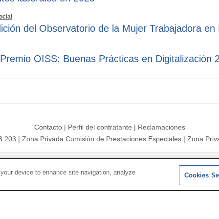
ocial
ición del Observatorio de la Mujer Trabajadora en
 Premio OISS: Buenas Prácticas en Digitalización 
Contacto
|
Perfil del contratante
|
Reclamaciones
3 203
|
Zona Privada Comisión de Prestaciones Especiales
|
Zona Priv
26 |
Mapa del sitio
|
Aviso legal
|
Política de Protección de Datos
 your device to enhance site navigation, analyze
Cookies Se
Síguenos en:
𝕏