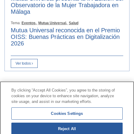
Observatorio de la Mujer Trabajadora en
Málaga
Tema:
Eventos,
Mutua Universal,
Salud
Mutua Universal reconocida en el Premio
OISS: Buenas Prácticas en Digitalización
2026
Ver todos
Contacto
|
Perfil del contratante
|
Reclamaciones
By clicking “Accept All Cookies”, you agree to the storing of
Línea Universal 900 203 203
|
Zona Privada Comisión de
cookies on your device to enhance site navigation, analyze
Prestaciones Especiales
|
Zona Privada Proveedor
site usage, and assist in our marketing efforts.
Sanitario
Cookies Settings
© Mutua Universal 2026 |
Mapa del sitio
|
Aviso legal
Reject All
|
Política de Protección de Datos
|
Politica de