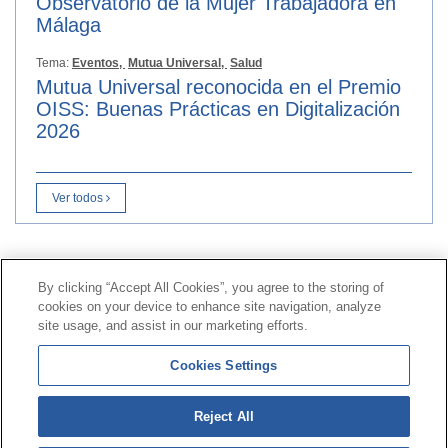
Observatorio de la Mujer Trabajadora en
Málaga
Tema:
Eventos,
Mutua Universal,
Salud
Mutua Universal reconocida en el Premio
OISS: Buenas Prácticas en Digitalización
2026
Ver todos
Contacto
|
Perfil del contratante
|
Reclamaciones
By clicking “Accept All Cookies”, you agree to the storing of
Línea Universal 900 203 203
|
Zona Privada Comisión de
cookies on your device to enhance site navigation, analyze
Prestaciones Especiales
|
Zona Privada Proveedor
site usage, and assist in our marketing efforts.
Sanitario
Cookies Settings
© Mutua Universal 2026 |
Mapa del sitio
|
Aviso legal
Reject All
|
Política de Protección de Datos
|
Politica de
cookies