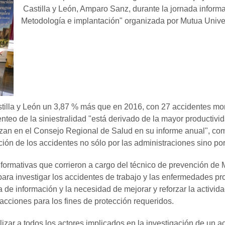
Castilla y León, Amparo Sanz, durante la jornada informat
Metodología e implantación" organizada por Mutua Univers
tilla y León un 3,87 % más que en 2016, con 27 accidentes mor
enteo de la siniestralidad "está derivado de la mayor productivi
izan en el Consejo Regional de Salud en su informe anual", com
ación de los accidentes no sólo por las administraciones sino po
nformativas que corrieron a cargo del técnico de prevención de
ara investigar los accidentes de trabajo y las enfermedades pr
 de información y la necesidad de mejorar y reforzar la activi
 acciones para los fines de protección requeridos.
lizar a todos los actores implicados en la investigación de un 