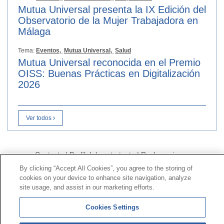
Mutua Universal presenta la IX Edición del
Observatorio de la Mujer Trabajadora en
Málaga
Tema:
Eventos,
Mutua Universal,
Salud
Mutua Universal reconocida en el Premio
OISS: Buenas Prácticas en Digitalización
2026
Ver todos
Contacto
|
Perfil del contratante
|
Reclamaciones
Línea Universal 900 203 203
|
Zona Privada Comisión de
By clicking “Accept All Cookies”, you agree to the storing of
cookies on your device to enhance site navigation, analyze
Prestaciones Especiales
|
Zona Privada Proveedor
site usage, and assist in our marketing efforts.
Sanitario
Cookies Settings
© Mutua Universal 2026 |
Mapa del sitio
|
Aviso legal