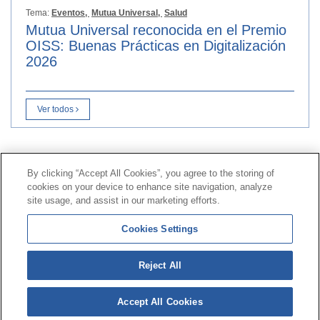
Tema:
Eventos,
Mutua Universal,
Salud
Mutua Universal reconocida en el Premio
OISS: Buenas Prácticas en Digitalización
2026
Ver todos
Contacto
|
Perfil del contratante
|
Reclamaciones
By clicking “Accept All Cookies”, you agree to the storing of
Línea Universal 900 203 203
|
Zona Privada Comisión de
cookies on your device to enhance site navigation, analyze
Prestaciones Especiales
|
Zona Privada Proveedor
site usage, and assist in our marketing efforts.
Sanitario
Cookies Settings
© Mutua Universal 2026 |
Mapa del sitio
|
Aviso legal
Reject All
|
Política de Protección de Datos
|
Politica de
cookies
Accept All Cookies
Síguenos en:
𝕏