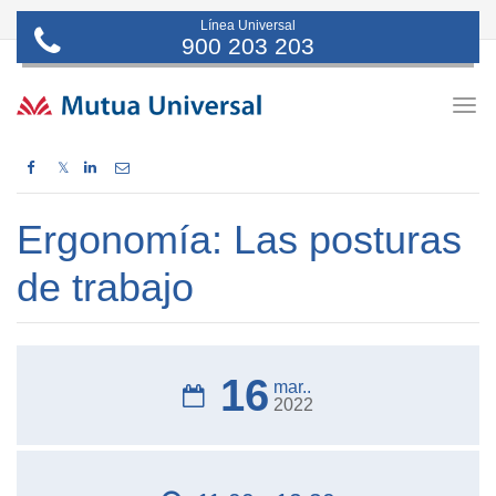
Línea Universal
900 203 203
Togg
navig
𝕏
Ergonomía: Las posturas
de trabajo
16
mar..
2022