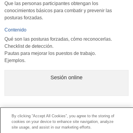
Que las personas participantes obtengan los
conocimientos básicos para combatir y prevenir las
posturas forzadas.
Contenido
Qué son las posturas forzadas, cómo reconocerlas.
Checklist de detección.
Pautas para mejorar los puestos de trabajo.
Ejemplos.
Sesión online
Contacto
|
Perfil del contratante
|
Reclamaciones
By clicking “Accept All Cookies”, you agree to the storing of
Línea Universal 900 203 203
|
Zona Privada Comisión de
cookies on your device to enhance site navigation, analyze
Prestaciones Especiales
|
Zona Privada Proveedor
site usage, and assist in our marketing efforts.
Sanitario