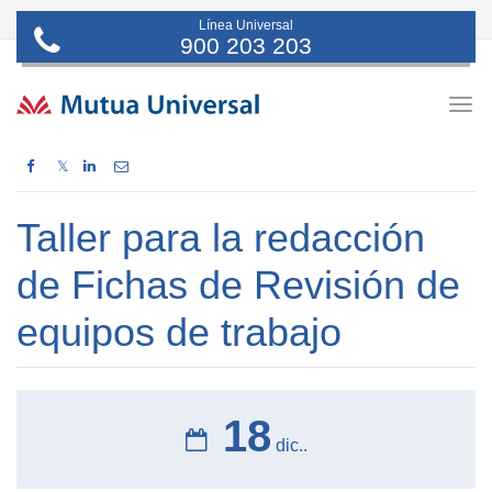
Línea Universal
900 203 203
Togg
navig
𝕏
Taller para la redacción
de Fichas de Revisión de
equipos de trabajo
18
dic..