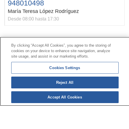
948010498
María Teresa López Rodríguez
Desde 08:00 hasta 17:30
Contacto
|
Perfil del contratante
|
Reclamaciones
By clicking “Accept All Cookies”, you agree to the storing of
Línea Universal 900 203 203
|
Zona Privada Comisión de
cookies on your device to enhance site navigation, analyze
Prestaciones Especiales
|
Zona Privada Proveedor
site usage, and assist in our marketing efforts.
Sanitario
Cookies Settings
© Mutua Universal 2026 |
Mapa del sitio
|
Aviso legal
Reject All
|
Política de Protección de Datos
|
Politica de
cookies
Síguenos en:
𝕏
Accept All Cookies