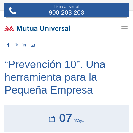
Línea Universal
900 203 203
Togg
navig
𝕏
“Prevención 10”. Una
herramienta para la
Pequeña Empresa
07
may..