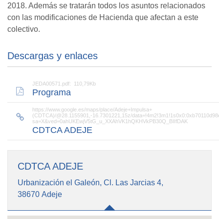
2018. Además se tratarán todos los asuntos relacionados
con las modificaciones de Hacienda que afectan a este
colectivo.
Descargas y enlaces
JEDA00571.pdf: 110,79Kb
Programa
https://www.google.es/maps/place/Adeje+Impulsa+
(CDTCA)/@28.1155901,-16.7301221,15z/data=!4m2!3m1!1s0x0:0xb70110d9
sa=X&ved=0ahUKEwjV5tG_u_XXAhVK1hQKHVkPB30Q_BIIfDAK
CDTCA ADEJE
CDTCA ADEJE
Urbanización el Galeón, Cl. Las Jarcias 4,
38670 Adeje