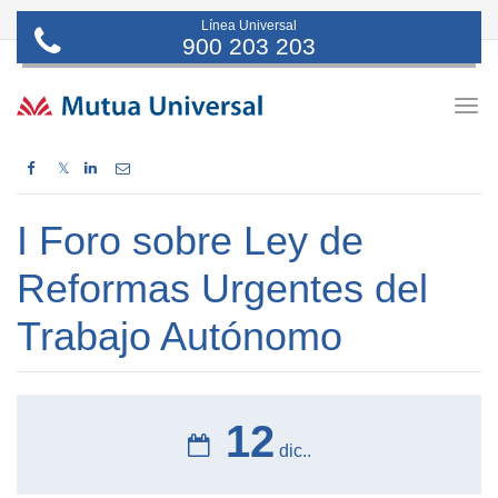
Línea Universal
900 203 203
Togg
navig
𝕏
I Foro sobre Ley de
Reformas Urgentes del
Trabajo Autónomo
12
dic..