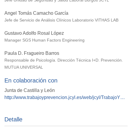
Jefe Unidad de Seguridad y Salud Laboral Burgos JCYL
Angel Tomás Camacho García
Jefe de Servicio de Análisis Clínicos Laboratorio VITHAS LAB
Gustavo Adolfo Rosal López
Manager SGS Human Factors Engineering
Paula D. Fragueiro Barros
Responsable de Psicología. Dirección Técnica I+D. Prevención.
MUTUA UNIVERSAL
En colaboración con
Junta de Castilla y León
http://www.trabajoyprevencion.jcyl.es/web/jcyl/TrabajoYPrevencion/es/Plantilla100Detalle/1255645269725/_/1284651500016/Propuesta
Detalle