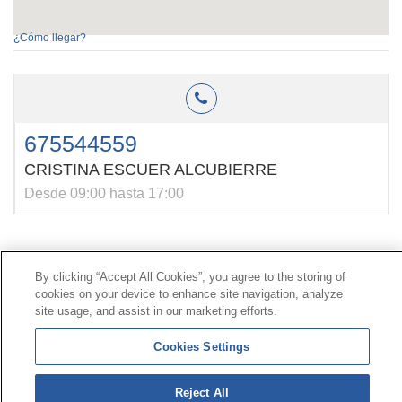
¿Cómo llegar?
675544559
CRISTINA ESCUER ALCUBIERRE
Desde 09:00 hasta 17:00
Contacto
|
Perfil del contratante
|
Reclamaciones
By clicking “Accept All Cookies”, you agree to the storing of
Línea Universal 900 203 203
|
Zona Privada Comisión de
cookies on your device to enhance site navigation, analyze
Prestaciones Especiales
|
Zona Privada Proveedor
site usage, and assist in our marketing efforts.
Sanitario
Cookies Settings
© Mutua Universal 2026 |
Mapa del sitio
|
Aviso legal
|
Política de Protección de Datos
|
Politica de
Reject All