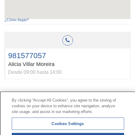
¿Cómo llegar?
981577057
Alicia Villar Moreira
Desde 09:00 hasta 14:00
Contacto
|
Perfil del contratante
|
Reclamaciones
By clicking “Accept All Cookies”, you agree to the storing of
Línea Universal 900 203 203
|
Zona Privada Comisión de
cookies on your device to enhance site navigation, analyze
Prestaciones Especiales
|
Zona Privada Proveedor
site usage, and assist in our marketing efforts.
Sanitario
Cookies Settings
© Mutua Universal 2026 |
Mapa del sitio
|
Aviso legal