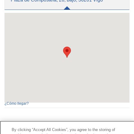
¿Cómo llegar?
Contacto
|
Perfil del contratante
|
Reclamaciones
By clicking “Accept All Cookies”, you agree to the storing of
Línea Universal 900 203 203
|
Zona Privada Comisión de