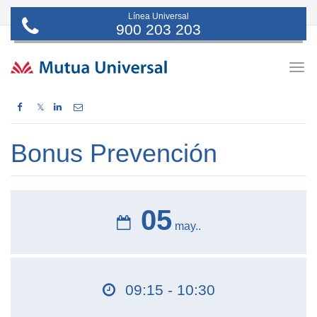
Línea Universal
900 203 203
Togg
navig
𝕏
Bonus Prevención
05
may..
09:15 - 10:30