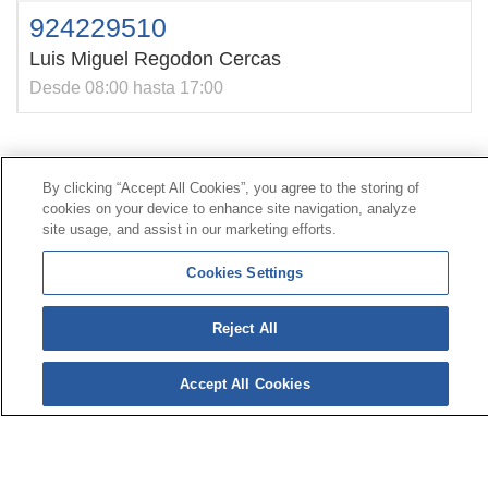
924229510
Luis Miguel Regodon Cercas
Desde 08:00 hasta 17:00
Contacto
|
Perfil del contratante
|
Reclamaciones
By clicking “Accept All Cookies”, you agree to the storing of
Línea Universal 900 203 203
|
Zona Privada Comisión de
cookies on your device to enhance site navigation, analyze
Prestaciones Especiales
|
Zona Privada Proveedor
site usage, and assist in our marketing efforts.
Sanitario
Cookies Settings
© Mutua Universal 2026 |
Mapa del sitio
|
Aviso legal
Reject All
|
Política de Protección de Datos
|
Politica de
cookies
Síguenos en:
𝕏
Accept All Cookies