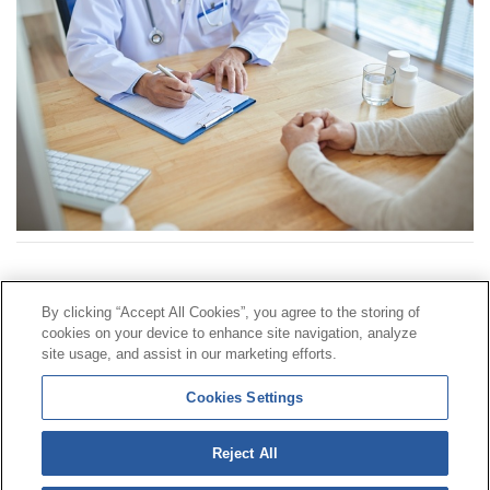
Contacto
|
Perfil del contratante
|
Reclamaciones
By clicking “Accept All Cookies”, you agree to the storing of
Línea Universal 900 203 203
|
Zona Privada Comisión de
cookies on your device to enhance site navigation, analyze
Prestaciones Especiales
|
Zona Privada Proveedor
site usage, and assist in our marketing efforts.
Sanitario
Cookies Settings
© Mutua Universal 2026 |
Mapa del sitio
|
Aviso legal
Reject All
|
Política de Protección de Datos
|
Politica de
cookies