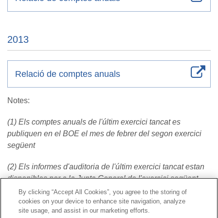
2013
Relació de comptes anuals
Notes:
(1) Els comptes anuals de l'últim exercici tancat es
publiquen en el BOE el mes de febrer del segon exercici
següent
(2) Els informes d'auditoria de l'últim exercici tancat estan
disponibles per a la Junta General de l'exercici següent
By clicking “Accept All Cookies”, you agree to the storing of
cookies on your device to enhance site navigation, analyze
Contacte
|
Perfil del contractant
|
Reclamacions
site usage, and assist in our marketing efforts.