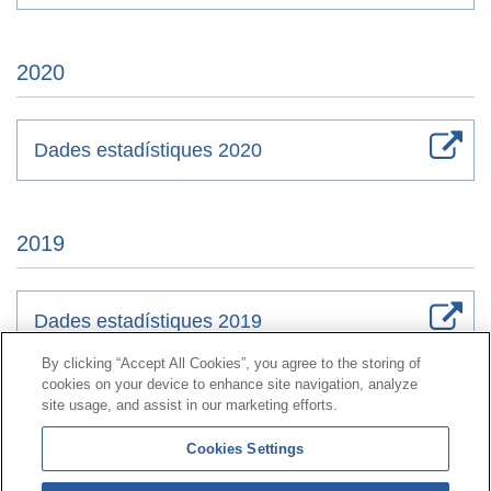
2020
Dades estadístiques 2020
2019
Dades estadístiques 2019
By clicking “Accept All Cookies”, you agree to the storing of
cookies on your device to enhance site navigation, analyze
Contacte
|
Perfil del contractant
|
Reclamacions
site usage, and assist in our marketing efforts.
Línia Universal 900 203 203
|
Zona Privada Comissió de
Cookies Settings
Prestacions Especials
|
Zona Privada Proveïdor Sanitari