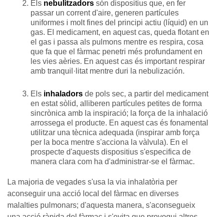
Els
nebulitzadors
són dispositius que, en fer
passar un corrent d'aire, generen partícules
uniformes i molt fines del principi actiu (líquid) en un
gas. El medicament, en aquest cas, queda flotant en
el gas i passa als pulmons mentre es respira, cosa
que fa que el fàrmac penetri més profundament en
les vies aèries. En aquest cas és important respirar
amb tranquil·litat mentre duri la nebulización.
Els
inhaladors
de pols sec, a partir del medicament
en estat sòlid, alliberen partícules petites de forma
sincrònica amb la inspiració; la força de la inhalació
arrossega el producte. En aquest cas és fonamental
utilitzar una tècnica adequada (inspirar amb força
per la boca mentre s'acciona la vàlvula). En el
prospecte d'aquests dispositius s'especifica de
manera clara com ha d'administrar-se el fàrmac.
La majoria de vegades s'usa la via inhalatòria per
aconseguir una acció local del fàrmac en diverses
malalties pulmonars; d'aquesta manera, s'aconsegueix
una acció ràpida del fàrmac i s'evita que provoqui altres