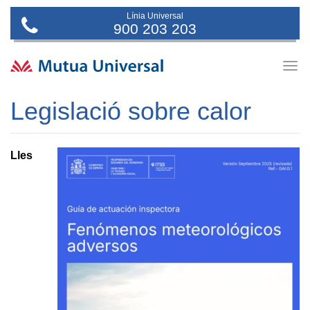
Línia Universal
900 203 203
Togg
navig
Legislació sobre calor
L
les