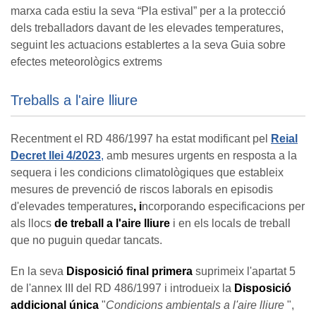
marxa cada estiu la seva “Pla estival” per a la protecció
dels treballadors davant de les elevades temperatures,
seguint les actuacions establertes a la seva Guia sobre
efectes meteorològics extrems
Treballs a l'aire lliure
Recentment el RD 486/1997 ha estat modificant pel
Reial
Decret llei 4/2023
,
amb mesures urgents en resposta a la
sequera i les condicions climatològiques que estableix
mesures de prevenció de riscos laborals en episodis
d'elevades temperatures
, i
ncorporando especificacions per
als llocs
de treball a l'aire lliure
i en els locals de treball
que no puguin quedar tancats.
En la seva
Disposició final primera
suprimeix l'apartat 5
de l'annex III del RD 486/1997 i introdueix la
Disposició
addicional única
"
Condicions ambientals a l'aire lliure
",