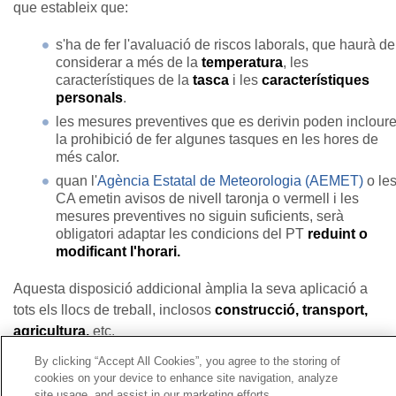
que estableix que:
s'ha de fer l'avaluació de riscos laborals, que haurà de
considerar a més de la
temperatura
, les
característiques de la
tasca
i les
característiques
personals
.
les mesures preventives que es derivin poden inclour
la prohibició de fer algunes tasques en les hores de
més calor.
quan l'
Agència Estatal de Meteorologia (AEMET)
o le
CA emetin avisos de nivell taronja o vermell i les
mesures preventives no siguin suficients, serà
obligatori adaptar les condicions del PT
reduint o
modificant l'horari.
Aquesta disposició addicional àmplia la seva aplicació a
tots els llocs de treball, inclosos
construcció, transport,
agricultura,
etc.
By clicking “Accept All Cookies”, you agree to the storing of
cookies on your device to enhance site navigation, analyze
Contacte
|
Perfil del contractant
|
Reclamacions
site usage, and assist in our marketing efforts.