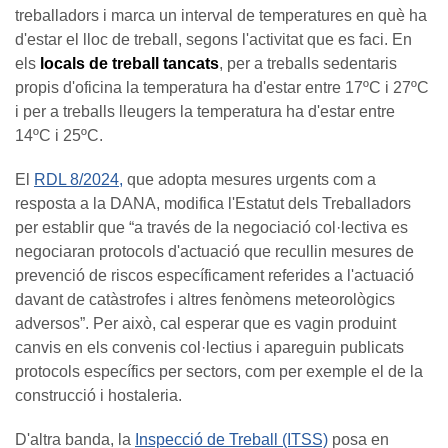
treballadors i marca un interval de temperatures en què ha
d'estar el lloc de treball, segons l'activitat que es faci. En
els
locals de treball tancats
, per a treballs sedentaris
propis d'oficina la temperatura ha d'estar entre 17ºC i 27ºC
i per a treballs lleugers la temperatura ha d'estar entre
14ºC i 25ºC.
El
RDL 8/2024,
que adopta mesures urgents com a
resposta a la DANA, modifica l'Estatut dels Treballadors
per establir que “a través de la negociació col·lectiva es
negociaran protocols d'actuació que recullin mesures de
prevenció de riscos específicament referides a l'actuació
davant de catàstrofes i altres fenòmens meteorològics
adversos”. Per això, cal esperar que es vagin produint
canvis en els convenis col·lectius i apareguin publicats
protocols específics per sectors, com per exemple el de la
construcció i hostaleria.
D'altra banda, la
Inspecció de Treball (ITSS)
posa en