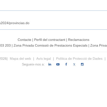
s2024/provincias.do
Contacte
|
Perfil del contractant
|
Reclamacions
203 203
|
Zona Privada Comissió de Prestacions Especials
|
Zona Priva
 2026|
Mapa del web
|
Avís legal
|
Política de Protecció de Dades
|
Segueix-nos a:
X