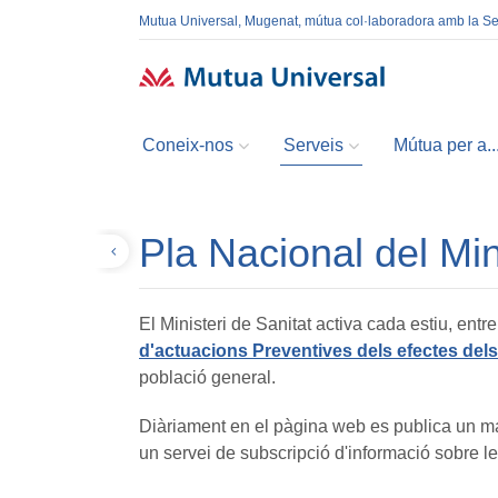
Mutua Universal, Mugenat, mútua col·laboradora amb la S
Coneix-nos
Serveis
Mútua per a..
Pla Nacional del Min
Tornar
El Ministeri de Sanitat activa cada estiu, ent
d'actuacions Preventives dels efectes dels
població general.
Diàriament en el pàgina web es publica un map
un servei de subscripció d'informació sobre les