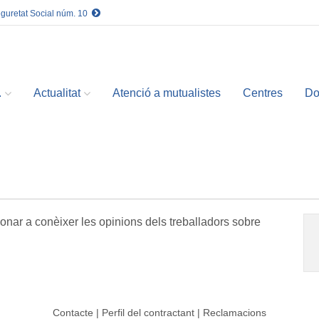
eguretat Social núm. 10
.
Actualitat
Atenció a mutualistes
Centres
Do
nar a conèixer les opinions dels treballadors sobre
Contacte
|
Perfil del contractant
|
Reclamacions