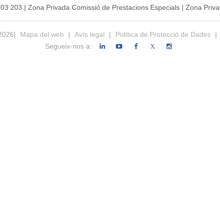
203 203
|
Zona Privada Comissió de Prestacions Especials
|
Zona Priva
 2026|
Mapa del web
|
Avís legal
|
Política de Protecció de Dades
|
Segueix-nos a:
X