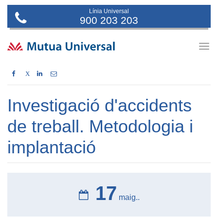
Línia Universal
900 203 203
Togg
navig
X
Investigació d'accidents
de treball. Metodologia i
implantació
17
maig..