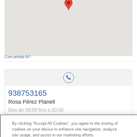
Com arribar-hi?
938753165
Rosa Pérez Planell
Des de 08:00 fins a 20.00
By clicking “Accept All Cookies”, you agree to the storing of
cookies on your device to enhance site navigation, analyze
Contacte
|
Perfil del contractant
|
Reclamacions
site usage, and assist in our marketing efforts.