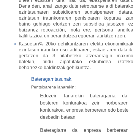
unean ezartzen dira, hau da, ebazpenaren datan
Dena den, ahal izango dute retrotraerse aldi baterak
ezintasunaren subsidioaren suntsipenaren datara
ezintasun iraunkorraren pentsioaren kopurua iza
baino gehiago etortzen zen subsidioa jasotzen, e
baizanez retroacción, inola ere, pertsona langile
kalifikazioaren berandutzea egoeran aurkitzen zen.
Kasuetan% 20ko gehikuntzaren efektu ekonomikoa
ezintasun iraunkor oso adituaren, eskaeraren datatik
gertatzen da 3 hilabeteko atzeraeragin maxim
batekin, bildu aipatutako eskubidea izatek
beharrezko baldintzak gehikuntza.
Bateragarritasunak.
Pentsioarena lanarekin:
Edozein lanarekin bateragarria da,
besteren konturakoa zein norberaren
konturakoa, enpresa berberean edo beste
desbedin batean.
Bateragiarra da enpresa berberean