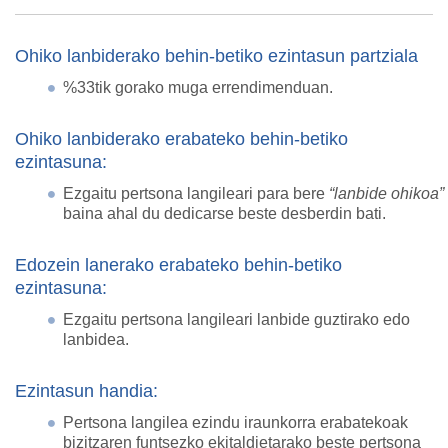
Ohiko lanbiderako behin-betiko ezintasun partziala
%33tik gorako muga errendimenduan.
Ohiko lanbiderako erabateko behin-betiko
ezintasuna:
Ezgaitu pertsona langileari para bere
“lanbide ohikoa”
baina ahal du dedicarse beste desberdin bati.
Edozein lanerako erabateko behin-betiko
ezintasuna:
Ezgaitu pertsona langileari lanbide guztirako edo
lanbidea.
Ezintasun handia:
Pertsona langilea ezindu iraunkorra erabatekoak
bizitzaren funtsezko ekitaldietarako beste pertsona