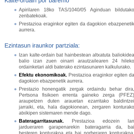
Kalte-ordain por baremo
Apirilaren 18ko TAS/1040/05 Aginduan bildutak
zenbatekoak.
Prestazioa eraginkor egiten da dagokion ebazpeneti
aurrera.
Ezintasun iraunkor partziala:
Izan kalte-ordain bat hainbestean altxatuta baliokide
balio izan zuen oinarri arautzailearen 24 hilek
ordainketari aldi baterako ezintasunaren kalkulurako.
Efektu ekonomikoak.
Prestazioa eraginkor egiten d
dagokion ebazpenetik aurrera.
Prestazio honengatik zergak ordaindu behar dira
Pertsona fisikoen errenta gaineko zerga (PFEZ
araupetzen duten arauetan ezarritako baldintze
jarraiki, eta, hala dagokionean, zergaren konturak
atxikipen sistemaren mende dago.
Bateragarritasunak.
Prestazioa edozein la
jardueraren garapenarekin bateragarria da, ba
besteren konturakoa eta bai norberaren konturakoa