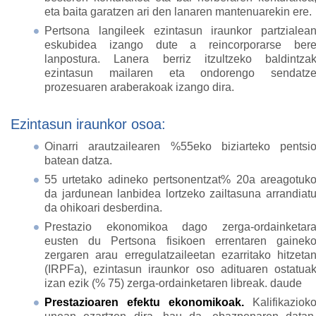
eta baita garatzen ari den lanaren mantenuarekin ere.
Pertsona langileek ezintasun iraunkor partzialea
eskubidea izango dute a reincorporarse ber
lanpostura. Lanera berriz itzultzeko baldintza
ezintasun mailaren eta ondorengo sendatz
prozesuaren araberakoak izango dira.
Ezintasun iraunkor osoa:
Oinarri arautzailearen %55eko biziarteko pentsi
batean datza.
55 urtetako adineko pertsonentzat% 20a areagotuk
da jardunean lanbidea lortzeko zailtasuna arrandiat
da ohikoari desberdina.
Prestazio ekonomikoa dago zerga-ordainketar
eusten du Pertsona fisikoen errentaren gainek
zergaren arau erregulatzaileetan ezarritako hitzeta
(IRPFa), ezintasun iraunkor oso adituaren ostatua
izan ezik (% 75) zerga-ordainketaren libreak. daude
Prestazioaren efektu ekonomikoak.
Kalifikaziok