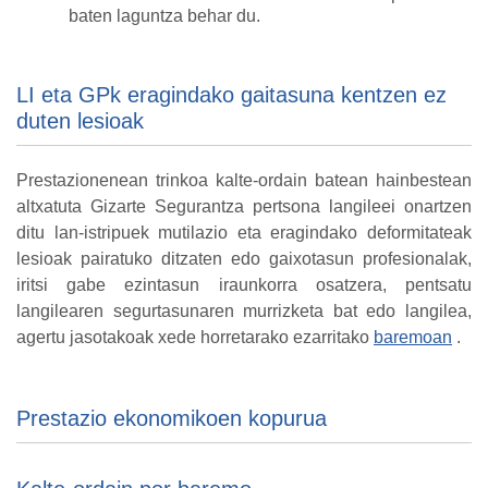
baten laguntza behar du.
LI eta GPk eragindako gaitasuna kentzen ez
duten lesioak
Prestazionenean trinkoa kalte-ordain batean hainbestean
altxatuta Gizarte Segurantza pertsona langileei onartzen
ditu lan-istripuek mutilazio eta eragindako deformitateak
lesioak pairatuko ditzaten edo gaixotasun profesionalak,
iritsi gabe ezintasun iraunkorra osatzera, pentsatu
langilearen segurtasunaren murrizketa bat edo langilea,
agertu jasotakoak xede horretarako ezarritako
baremoan
.
Prestazio ekonomikoen kopurua