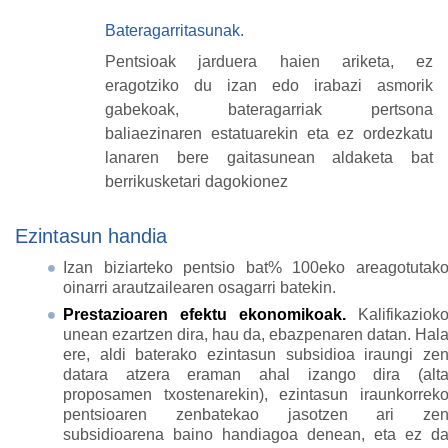
Bateragarritasunak.
Pentsioak jarduera haien ariketa, ez
eragotziko du izan edo irabazi asmorik
gabekoak, bateragarriak pertsona
baliaezinaren estatuarekin eta ez ordezkatu
lanaren bere gaitasunean aldaketa bat
berrikusketari dagokionez
Ezintasun handia
Izan biziarteko pentsio bat% 100eko areagotutak
oinarri arautzailearen osagarri batekin.
Prestazioaren efektu ekonomikoak.
Kalifikaziok
unean ezartzen dira, hau da, ebazpenaren datan. Hal
ere, aldi baterako ezintasun subsidioa iraungi ze
datara atzera eraman ahal izango dira (alt
proposamen txostenarekin), ezintasun iraunkorrek
pentsioaren zenbatekao jasotzen ari ze
subsidioarena baino handiagoa denean, eta ez d