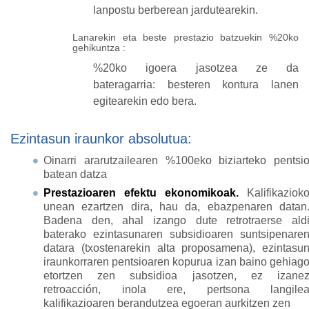
lanpostu berberean jardutearekin.
Lanarekin eta beste prestazio batzuekin %20ko
gehikuntza :
%20ko igoera jasotzea ze da
bateragarria: besteren kontura lanen
egitearekin edo bera.
Ezintasun iraunkor absolutua:
Oinarri ararutzailearen %100eko biziarteko pentsi
batean datza
Prestazioaren efektu ekonomikoak.
Kalifikaziok
unean ezartzen dira, hau da, ebazpenaren datan
Badena den, ahal izango dute retrotraerse ald
baterako ezintasunaren subsidioaren suntsipenare
datara (txostenarekin alta proposamena), ezintasu
iraunkorraren pentsioaren kopurua izan baino gehiag
etortzen zen subsidioa jasotzen, ez izane
retroacción, inola ere, pertsona langile
kalifikazioaren berandutzea egoeran aurkitzen zen