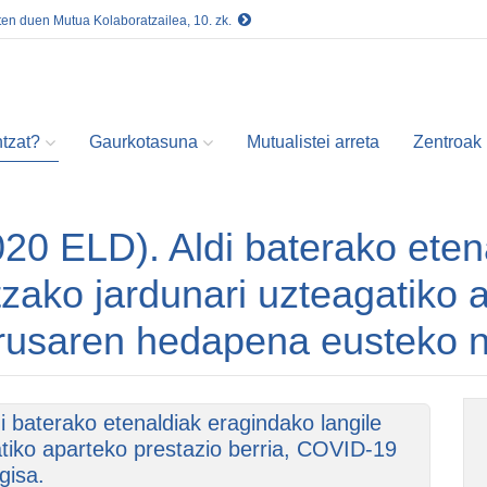
ten duen Mutua Kolaboratzailea, 10. zk.
tzat?
Gaurkotasuna
Mutualistei arreta
Zentroak
2020 ELD). Aldi baterako ete
zako jardunari uzteagatiko 
rusaren hedapena eusteko ne
i baterako etenaldiak eragindako langile
tiko aparteko prestazio berria, COVID-19
gisa.