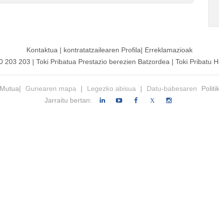
Kontaktua
|
kontratatzailearen
Profila|
Erreklamazioak
00 203 203
|
Toki Pribatua Prestazio berezien Batzordea
|
Toki Pribatu H
 Mutua|
Gunearen mapa
|
Legezko abisua
|
Datu-babesaren
Politi
Jarraitu bertan:
X