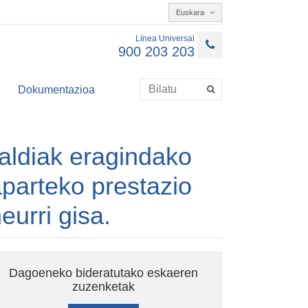
Euskara
Línea Universal
900 203 203
Dokumentazioa
naldiak eragindako
aparteko prestazio
urri gisa.
Dagoeneko bideratutako eskaeren
zuzenketak