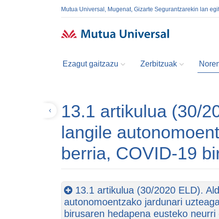
Mutua Universal, Mugenat, Gizarte Segurantzarekin lan egi
Ezagut gaitzazu
Zerbitzuak
Noren
13.1 artikulua (30/
Itzuli
langile autonomoent
berria, COVID-19 bi
13.1 artikulua (30/2020 ELD). Ald
autonomoentzako jardunari uzteaga
birusaren hedapena eusteko neurri 