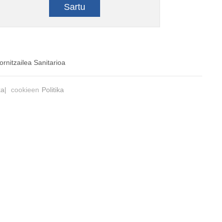
Sartu
ornitzailea Sanitarioa
ka|
cookieen
Politika