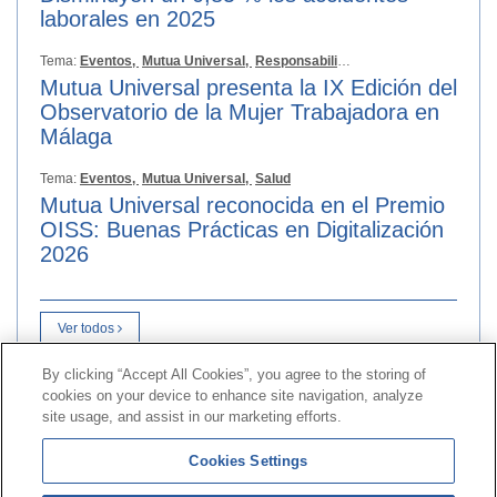
laborales en 2025
Tema:
Eventos,
Mutua Universal,
Responsabilidad Social
Mutua Universal presenta la IX Edición del
Observatorio de la Mujer Trabajadora en
Málaga
Tema:
Eventos,
Mutua Universal,
Salud
Mutua Universal reconocida en el Premio
OISS: Buenas Prácticas en Digitalización
2026
Ver todos
By clicking “Accept All Cookies”, you agree to the storing of
cookies on your device to enhance site navigation, analyze
Kontaktua
|
kontratatzailearen
Profila|
Erreklamazioak
site usage, and assist in our marketing efforts.
Lerro Unibertsala 900 203 203
|
Toki Pribatua Prestazio
Cookies Settings
berezien Batzordea
|
Toki Pribatu Hornitzailea Sanitarioa