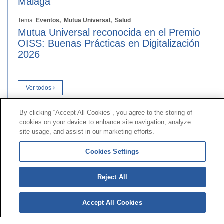
Málaga
Tema:
Eventos,
Mutua Universal,
Salud
Mutua Universal reconocida en el Premio
OISS: Buenas Prácticas en Digitalización
2026
Ver todos
By clicking “Accept All Cookies”, you agree to the storing of
cookies on your device to enhance site navigation, analyze
Kontaktua
|
kontratatzailearen
Profila|
Erreklamazioak
site usage, and assist in our marketing efforts.
Lerro Unibertsala 900 203 203
|
Toki Pribatua Prestazio
berezien Batzordea
|
Toki Pribatu Hornitzailea Sanitarioa
Cookies Settings
© 2026ko Universal Mutua|
Gunearen mapa
|
Legezko
Reject All
abisua
|
Datu-babesaren
Politika|
cookieen
Politika
Jarraitu bertan:
X
Accept All Cookies