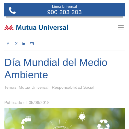
Línea Universal
900 203 203
Togg
navig
X
Día Mundial del Medio
Ambiente
Temas:
Mutua Universal
Responsabilidad Social
Publicado el: 05/06/2018