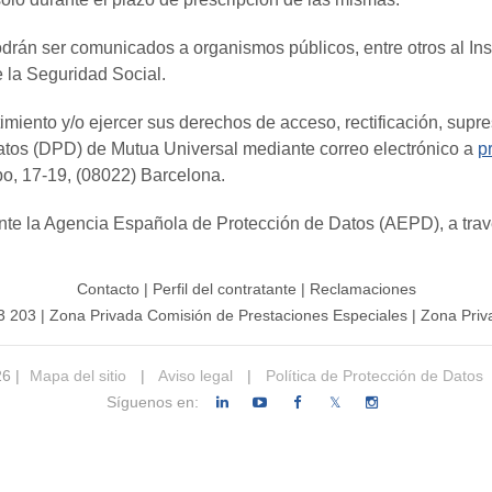
odrán ser comunicados a organismos públicos, entre otros al Inst
e la Seguridad Social.
ento y/o ejercer sus derechos de acceso, rectificación, supresi
atos (DPD) de Mutua Universal mediante correo electrónico a
p
abo, 17-19, (08022) Barcelona.
nte la Agencia Española de Protección de Datos (AEPD), a tra
Contacto
|
Perfil del contratante
|
Reclamaciones
3 203
|
Zona Privada Comisión de Prestaciones Especiales
|
Zona Priv
26 |
Mapa del sitio
|
Aviso legal
|
Política de Protección de Datos
Síguenos en:
𝕏