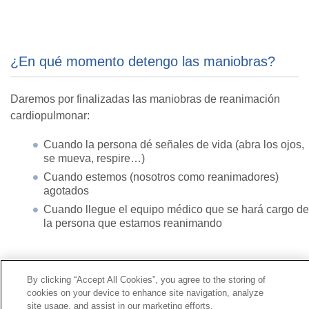
¿En qué momento detengo las maniobras?
Daremos por finalizadas las maniobras de reanimación
cardiopulmonar:
Cuando la persona dé señales de vida (abra los ojos,
se mueva, respire…)
Cuando estemos (nosotros como reanimadores)
agotados
Cuando llegue el equipo médico que se hará cargo de
la persona que estamos reanimando
Contacto
|
Perfil del contratante
|
Reclamaciones
Línea Universal 900 203 203
|
Zona Privada Comisión de
By clicking “Accept All Cookies”, you agree to the storing of
cookies on your device to enhance site navigation, analyze
Prestaciones Especiales
|
Zona Privada Proveedor
site usage, and assist in our marketing efforts.