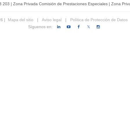
3 203
|
Zona Privada Comisión de Prestaciones Especiales
|
Zona Priv
26 |
Mapa del sitio
|
Aviso legal
|
Política de Protección de Datos
Síguenos en:
𝕏