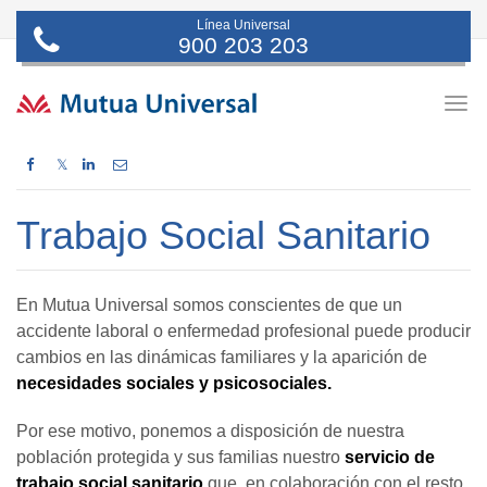
Línea Universal
900 203 203
Togg
navig
𝕏
Trabajo Social Sanitario
En Mutua Universal somos conscientes de que un
accidente laboral o enfermedad profesional puede producir
cambios en las dinámicas familiares y la aparición de
necesidades sociales y psicosociales.
Por ese motivo, ponemos a disposición de nuestra
población protegida y sus familias nuestro
servicio de
trabajo social sanitario
que, en colaboración con el resto