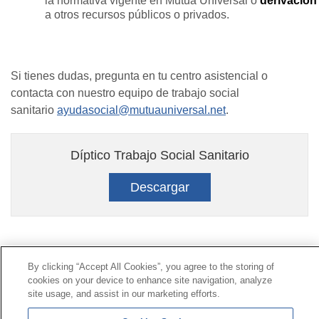
la normativa vigente en Mutua Universal o
derivación
a otros recursos públicos o privados.
Si tienes dudas, pregunta en tu centro asistencial o
contacta con nuestro equipo de trabajo social
sanitario
ayudasocial@mutuauniversal.net
.
Díptico Trabajo Social Sanitario
Descargar
Contacto
|
Perfil del contratante
|
Reclamaciones
By clicking “Accept All Cookies”, you agree to the storing of
Línea Universal 900 203 203
|
Zona Privada Comisión de
cookies on your device to enhance site navigation, analyze
Prestaciones Especiales
|
Zona Privada Proveedor
site usage, and assist in our marketing efforts.
Sanitario