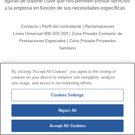
figuras de soporte clave que nos permiten prestar servicios
a la empresa en función de sus necesidades específicas
Contacto
|
Perfil del contratante
|
Reclamaciones
Línea Universal 900 203 203
|
Zona Privada Comisión de
Prestaciones Especiales
|
Zona Privada Proveedor
Sanitario
© Mutua Universal 2026 |
Mapa del sitio
|
Aviso legal
By clicking “Accept All Cookies”, you agree to the storing of
|
Política de Protección de Datos
|
Politica de
cookies on your device to enhance site navigation, analyze
cookies
site usage, and assist in our marketing efforts.
Síguenos en:
𝕏
Cookies Settings
Reject All
Accept All Cookies