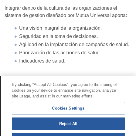
Integrar dentro de la cultura de las organizaciones el
sistema de gestión diseñado por Mutua Universal aporta:
Una visión integral de la organización.
Seguridad en la toma de decisiones.
Agilidad en la implantación de campañas de salud.
Priorización de las acciones de salud.
Indicadores de salud.
Contacto
|
Perfil del contratante
|
Reclamaciones
By clicking “Accept All Cookies”, you agree to the storing of
Línea Universal 900 203 203
|
Zona Privada Comisión de
cookies on your device to enhance site navigation, analyze
Prestaciones Especiales
|
Zona Privada Proveedor
site usage, and assist in our marketing efforts.
Sanitario
Cookies Settings
© Mutua Universal 2026 |
Mapa del sitio
|
Aviso legal
Reject All
|
Política de Protección de Datos
|
Politica de
cookies