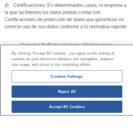
d) Certificaciones: En determinados casos, la empresa a
la que facilitemos los datos podrán contar con
Certificaciones de protección de datos que garanticen un
correcto uso de sus datos conforme a la normativa vigente.
Contacto
|
Perfil del contratante
|
Reclamaciones
Línea Universal 900 203 203
|
Zona Privada Comisión de
By clicking “Accept All Cookies”, you agree to the storing of
Prestaciones Especiales
|
Zona Privada Proveedor
cookies on your device to enhance site navigation, analyze
site usage, and assist in our marketing efforts.
Sanitario
Cookies Settings
© Mutua Universal 2026 |
Mapa del sitio
|
Aviso legal
|
Política de Protección de Datos
|
Politica de
Reject All
cookies
Síguenos en:
𝕏
Accept All Cookies