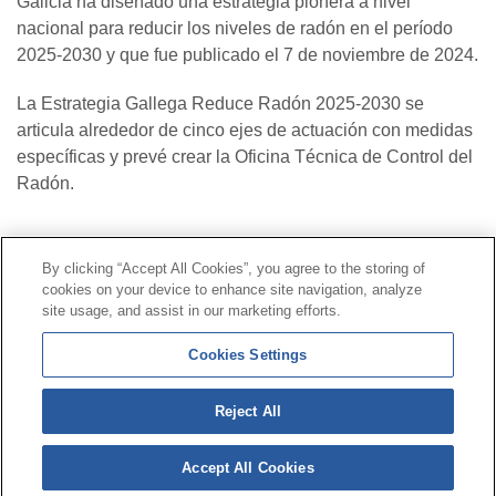
Galicia ha diseñado una estrategia pionera a nivel
nacional para reducir los niveles de radón en el período
2025-2030 y que fue publicado el 7 de noviembre de 2024.
La Estrategia Gallega Reduce Radón 2025-2030 se
articula alrededor de cinco ejes de actuación con medidas
específicas y prevé crear la Oficina Técnica de Control del
Radón.
Contacto
|
Perfil del contratante
|
Reclamaciones
By clicking “Accept All Cookies”, you agree to the storing of
Línea Universal 900 203 203
|
Zona Privada Comisión de
cookies on your device to enhance site navigation, analyze
Prestaciones Especiales
|
Zona Privada Proveedor
site usage, and assist in our marketing efforts.
Sanitario
Cookies Settings
© Mutua Universal 2026 |
Mapa del sitio
|
Aviso legal
Reject All
|
Política de Protección de Datos
|
Politica de
cookies
Accept All Cookies
Síguenos en:
𝕏