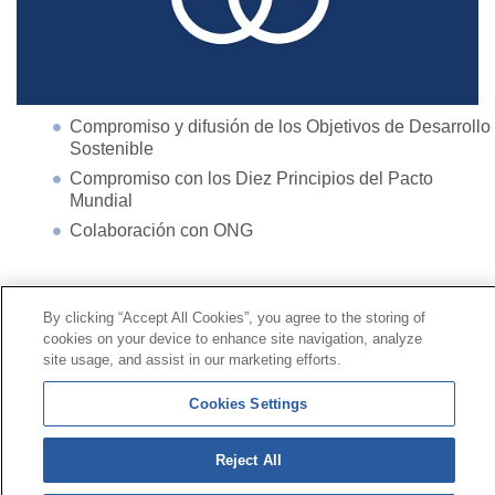
Compromiso y difusión de los Objetivos de Desarrollo
Sostenible
Compromiso con los Diez Principios del Pacto
Mundial
Colaboración con ONG
Contacto
|
Perfil del contratante
|
Reclamaciones
By clicking “Accept All Cookies”, you agree to the storing of
Línea Universal 900 203 203
|
Zona Privada Comisión de
cookies on your device to enhance site navigation, analyze
Prestaciones Especiales
|
Zona Privada Proveedor
site usage, and assist in our marketing efforts.
Sanitario
Cookies Settings
© Mutua Universal 2026 |
Mapa del sitio
|
Aviso legal
Reject All
|
Política de Protección de Datos
|
Politica de
cookies