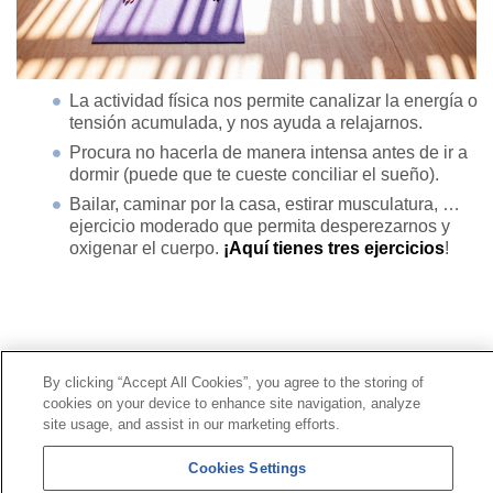
La actividad física nos permite canalizar la energía o
tensión acumulada, y nos ayuda a relajarnos.
Procura no hacerla de manera intensa antes de ir a
dormir (puede que te cueste conciliar el sueño).
Bailar, caminar por la casa, estirar musculatura, …
ejercicio moderado que permita desperezarnos y
oxigenar el cuerpo.
¡Aquí tienes tres ejercicios
!
Contacto
|
Perfil del contratante
|
Reclamaciones
By clicking “Accept All Cookies”, you agree to the storing of
Línea Universal 900 203 203
|
Zona Privada Comisión de
cookies on your device to enhance site navigation, analyze
Prestaciones Especiales
|
Zona Privada Proveedor
site usage, and assist in our marketing efforts.
Sanitario
Cookies Settings