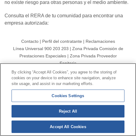
no existe riesgo para otras personas y el medio ambiente.
Consulta el RERA de tu comunidad para encontrar una
empresa autorizada:
Contacto
|
Perfil del contratante
|
Reclamaciones
Línea Universal 900 203 203
|
Zona Privada Comisión de
Prestaciones Especiales
|
Zona Privada Proveedor
Sanitario
By clicking “Accept All Cookies”, you agree to the storing of
cookies on your device to enhance site navigation, analyze
© Mutua Universal 2026 |
Mapa del sitio
|
Aviso legal
site usage, and assist in our marketing efforts.
|
Política de Protección de Datos
|
Politica de
cookies
Cookies Settings
Síguenos en:
𝕏
Reject All
Accept All Cookies