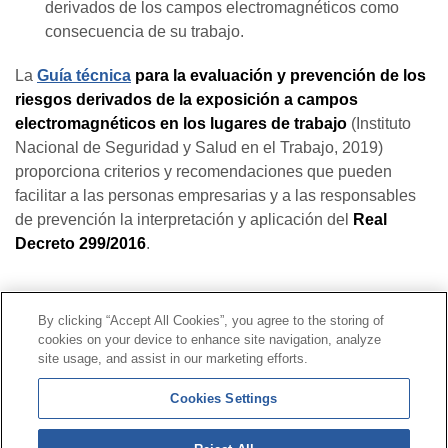
derivados de los campos electromagnéticos como
consecuencia de su trabajo.
La
Guía técnica
para la evaluación y prevención de los
riesgos derivados de la exposición a campos
electromagnéticos en los lugares de trabajo
(Instituto
Nacional de Seguridad y Salud en el Trabajo, 2019)
proporciona criterios y recomendaciones que pueden
facilitar a las personas empresarias y a las responsables
de prevención la interpretación y aplicación del
Real
Decreto 299/2016
.
Contacto
|
Perfil del contratante
|
Reclamaciones
By clicking “Accept All Cookies”, you agree to the storing of
Línea Universal 900 203 203
|
Zona Privada Comisión de
cookies on your device to enhance site navigation, analyze
Prestaciones Especiales
|
Zona Privada Proveedor
site usage, and assist in our marketing efforts.
Sanitario
Cookies Settings
© Mutua Universal 2026 |
Mapa del sitio
|
Aviso legal