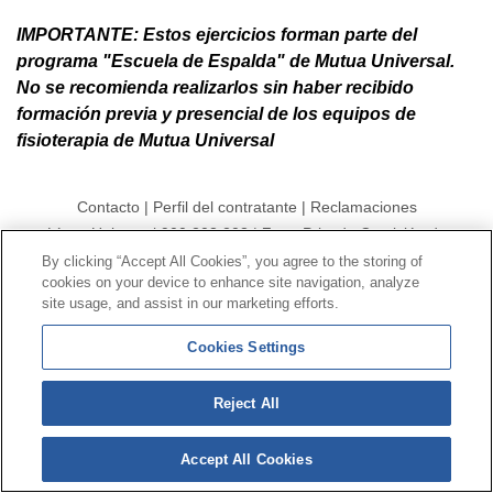
IMPORTANTE: Estos ejercicios forman parte del
programa "Escuela de Espalda" de Mutua Universal.
No se recomienda realizarlos sin haber recibido
formación previa y presencial de los equipos de
fisioterapia de Mutua Universal
Contacto
|
Perfil del contratante
|
Reclamaciones
Línea Universal 900 203 203
|
Zona Privada Comisión de
Prestaciones Especiales
|
Zona Privada Proveedor
By clicking “Accept All Cookies”, you agree to the storing of
cookies on your device to enhance site navigation, analyze
Sanitario
site usage, and assist in our marketing efforts.
© Mutua Universal 2026 |
Mapa del sitio
|
Aviso legal
Cookies Settings
|
Política de Protección de Datos
|
Politica de
cookies
Reject All
Síguenos en:
𝕏
Accept All Cookies