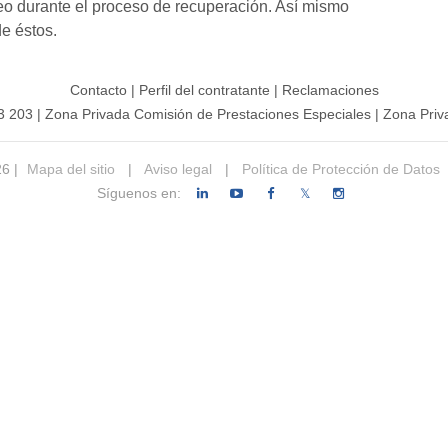
eo durante el proceso de recuperación. Así mismo
de éstos.
Contacto
|
Perfil del contratante
|
Reclamaciones
3 203
|
Zona Privada Comisión de Prestaciones Especiales
|
Zona Priv
26 |
Mapa del sitio
|
Aviso legal
|
Política de Protección de Datos
Síguenos en:
𝕏