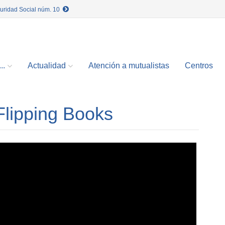
guridad Social núm. 10
..
Actualidad
Atención a mutualistas
Centros
Flipping Books