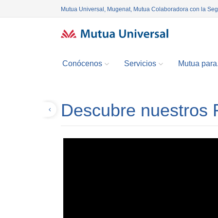
Mutua Universal, Mugenat, Mutua Colaboradora con la Se
Conócenos
Servicios
Mutua para.
Descubre nuestros 
Volver