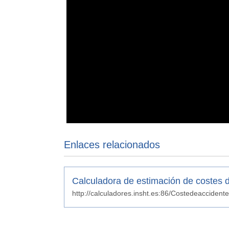
Enlaces relacionados
Calculadora de estimación de costes d
http://calculadores.insht.es:86/Costedeacciden