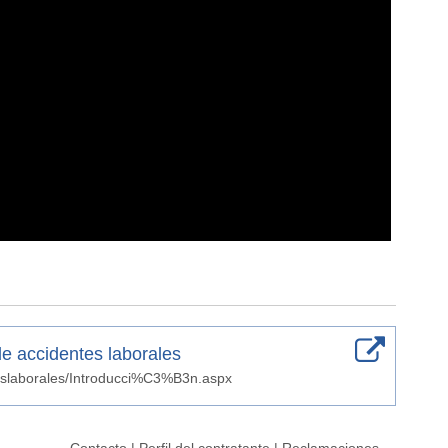
e accidentes laborales
teslaborales/Introducci%C3%B3n.aspx
Contacto
|
Perfil del contratante
|
Reclamaciones