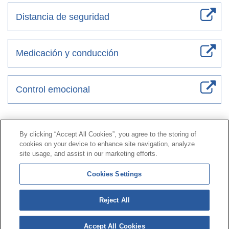
Distancia de seguridad
Medicación y conducción
Control emocional
Contacto
|
Perfil del contratante
|
Reclamaciones
By clicking “Accept All Cookies”, you agree to the storing of
Línea Universal 900 203 203
|
Zona Privada Comisión de
cookies on your device to enhance site navigation, analyze
Prestaciones Especiales
|
Zona Privada Proveedor
site usage, and assist in our marketing efforts.
Sanitario
Cookies Settings
© Mutua Universal 2026 |
Mapa del sitio
|
Aviso legal
Reject All
|
Política de Protección de Datos
|
Politica de
cookies
Accept All Cookies
Síguenos en:
𝕏