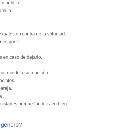
 en público.
amilia.
.
xuales en contra de tu voluntad.
nes por ti.
s en caso de dejarlo.
por miedo a su reacción.
ociales.
pareja.
e.
amistades porque “no le caen bien”.
 género?