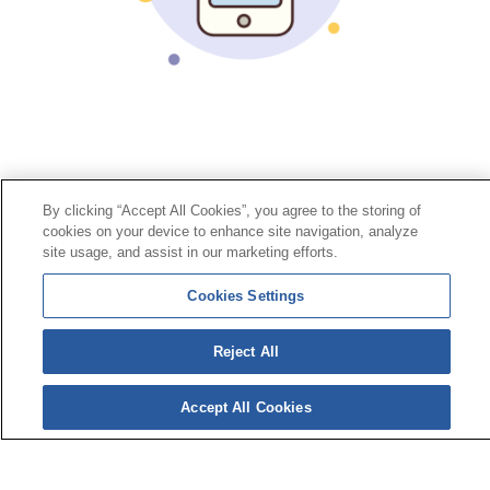
Contacto
|
Perfil del contratante
|
Reclamaciones
By clicking “Accept All Cookies”, you agree to the storing of
Línea Universal 900 203 203
|
Zona Privada Comisión de
cookies on your device to enhance site navigation, analyze
Prestaciones Especiales
|
Zona Privada Proveedor
site usage, and assist in our marketing efforts.
Sanitario
Cookies Settings
© Mutua Universal 2026 |
Mapa del sitio
|
Aviso legal
|
Política de Protección de Datos
|
Politica de
Reject All
cookies
Síguenos en:
𝕏
Accept All Cookies